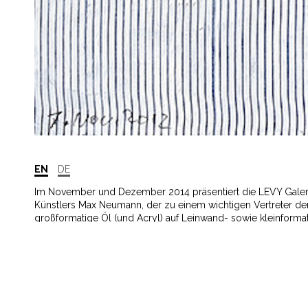
EN
DE
Im November und Dezember 2014 präsentiert die LEVY Galer
Künstlers Max Neumann, der zu einem wichtigen Vertreter de
großformatige Öl (und Acryl) auf Leinwand- sowie kleinformat
beiden Jahren entstanden ist.
Der Maler und Grafiker (geb. 1949 in Saarbrücken) zielt mit se
geheimnisvollen Porträts nicht auf das subjektive Abbild eine
Sinnbildes des Menschen. Dabei entwickelt er einen Personenst
bei seinen Öl auf Foto-Arbeiten die Gesichter hinter einem G
anmutigen Silhouette als symbolhafte Träger menschlicher Zust