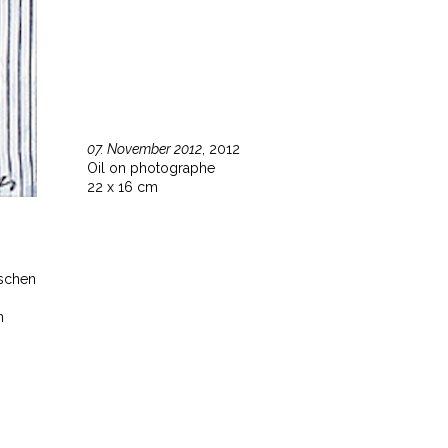
07. November 2012
, 2012
Oil on photographe
22 x 16 cm
tschen
n
ise