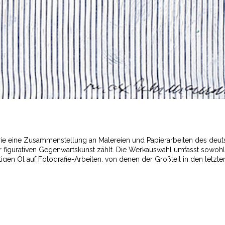
ie eine Zusammenstellung an Malereien und Papierarbeiten des deu
r figurativen Gegenwartskunst zählt. Die Werkauswahl umfasst sowohl
igen Öl auf Fotografie-Arbeiten, von denen der Großteil in den letzte
inen rätselhaften Figurationen in entrückten Bildszenerien und
s Individuums, sondern auf die Kristallisation des unverwechselbaren
il, der alle Hinweise auf Persönliches tilgt – so weichen beispielswe
itterraster zurück und bleiben in ihrer zugleich beunruhigenden und
ände stehen. Die visionäre Vielschichtigkeit dieser Bilder stellt den